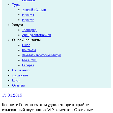
Туры
7 ночей в Сальте
Игуасу 1
Игуасу 2
Услуги
Трансфер
Аренда автомобиля
О нас & Контакты
О нас
Контакты
Заказать экскурсию или тур
Мы в СМИ
Галерея
Наше авто
Лицензия
Блог
Отзывы
15.04.2015
Ксения и Герман смогли удовлетворить крайне
изысканный вкус наших VIP-клиентов. Отличные