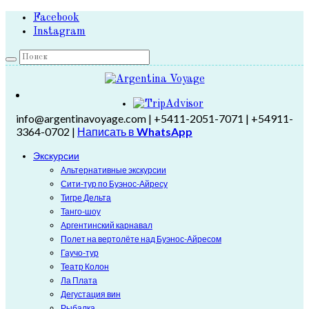
Facebook
Instagram
info@argentinavoyage.com | +5411-2051-7071 | +54911-
3364-0702 |
Написать в
WhatsApp
Экскурсии
Альтернативные экскурсии
Сити-тур по Буэнос-Айресу
Тигре Дельта
Танго-шоу
Аргентинский карнавал
Полет на вертолёте над Буэнос-Айресом
Гаучо-тур
Театр Колон
Ла Плата
Дегустация вин
Рыбалка