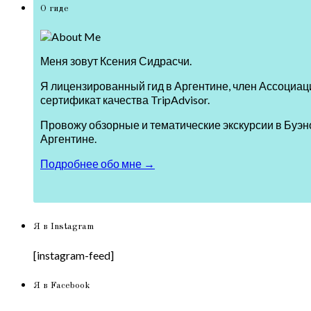
О гиде
Меня зовут Ксения Сидрасчи.
Я лицензированный гид в Аргентине, член Ассоциаци
сертификат качества TripAdvisor.
Провожу обзорные и тематические экскурсии в Буэно
Аргентине.
Подробнее обо мне →
Я в Instagram
[instagram-feed]
Я в Facebook