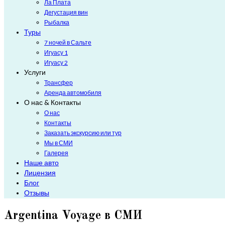
Ла Плата
Дегустация вин
Рыбалка
Туры
7 ночей в Сальте
Игуасу 1
Игуасу 2
Услуги
Трансфер
Аренда автомобиля
О нас & Контакты
О нас
Контакты
Заказать экскурсию или тур
Мы в СМИ
Галерея
Наше авто
Лицензия
Блог
Отзывы
Argentina Voyage в СМИ