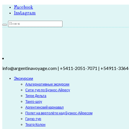
Facebook
Instagram
info@argentinavoyage.com | +5411-2051-7071 | +54911-3364
Экскурсии
Альтернативные экскурсии
Сити-тур по Буэнос-Айресу
Тигре Дельта
Танго-шоу
Аргентинский карнавал
Полет на вертолёте над Буэнос-Айресом
Гаучо-тур
Театр Колон