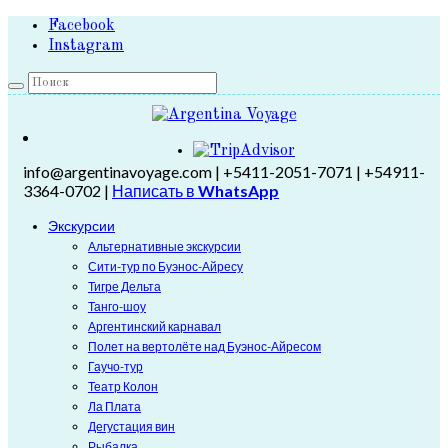
Facebook
Instagram
info@argentinavoyage.com | +5411-2051-7071 | +54911-
3364-0702 |
Написать в
WhatsApp
Экскурсии
Альтернативные экскурсии
Сити-тур по Буэнос-Айресу
Тигре Дельта
Танго-шоу
Аргентинский карнавал
Полет на вертолёте над Буэнос-Айресом
Гаучо-тур
Театр Колон
Ла Плата
Дегустация вин
Рыбалка