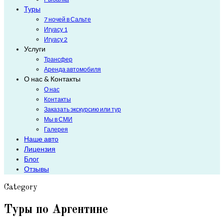
Туры
7 ночей в Сальте
Игуасу 1
Игуасу 2
Услуги
Трансфер
Аренда автомобиля
О нас & Контакты
О нас
Контакты
Заказать экскурсию или тур
Мы в СМИ
Галерея
Наше авто
Лицензия
Блог
Отзывы
Category
Туры по Аргентине