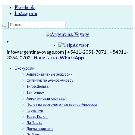
Facebook
Instagram
info@argentinavoyage.com | +5411-2051-7071 | +54911-
3364-0702 |
Написать в
WhatsApp
Экскурсии
Альтернативные экскурсии
Сити-тур по Буэнос-Айресу
Тигре Дельта
Танго-шоу
Аргентинский карнавал
Полет на вертолёте над Буэнос-Айресом
Гаучо-тур
Театр Колон
Ла Плата
Дегустация вин
Рыбалка