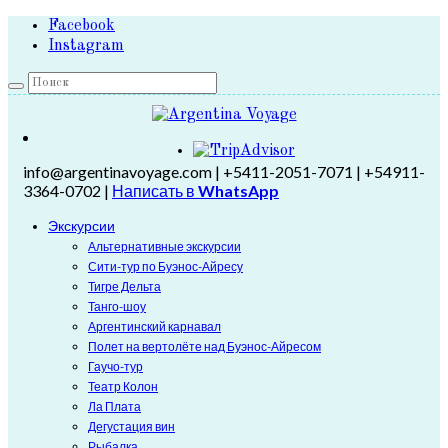
Facebook
Instagram
info@argentinavoyage.com | +5411-2051-7071 | +54911-
3364-0702 |
Написать в
WhatsApp
Экскурсии
Альтернативные экскурсии
Сити-тур по Буэнос-Айресу
Тигре Дельта
Танго-шоу
Аргентинский карнавал
Полет на вертолёте над Буэнос-Айресом
Гаучо-тур
Театр Колон
Ла Плата
Дегустация вин
Рыбалка