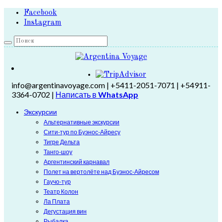
Facebook
Instagram
info@argentinavoyage.com | +5411-2051-7071 | +54911-
3364-0702 |
Написать в
WhatsApp
Экскурсии
Альтернативные экскурсии
Сити-тур по Буэнос-Айресу
Тигре Дельта
Танго-шоу
Аргентинский карнавал
Полет на вертолёте над Буэнос-Айресом
Гаучо-тур
Театр Колон
Ла Плата
Дегустация вин
Рыбалка