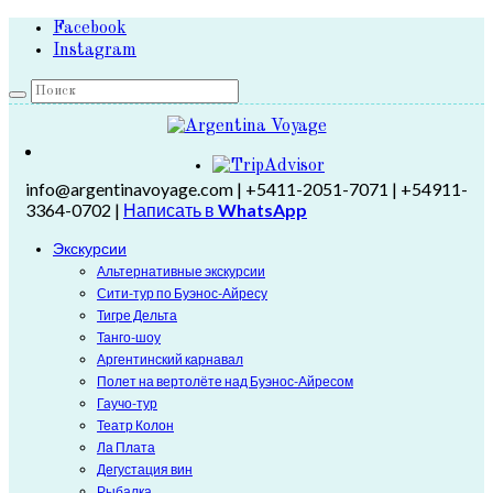
Facebook
Instagram
info@argentinavoyage.com | +5411-2051-7071 | +54911-
3364-0702 |
Написать в
WhatsApp
Экскурсии
Альтернативные экскурсии
Сити-тур по Буэнос-Айресу
Тигре Дельта
Танго-шоу
Аргентинский карнавал
Полет на вертолёте над Буэнос-Айресом
Гаучо-тур
Театр Колон
Ла Плата
Дегустация вин
Рыбалка