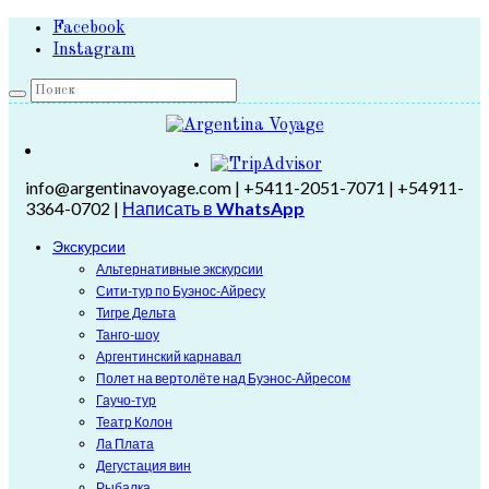
Facebook
Instagram
info@argentinavoyage.com | +5411-2051-7071 | +54911-
3364-0702 |
Написать в
WhatsApp
Экскурсии
Альтернативные экскурсии
Сити-тур по Буэнос-Айресу
Тигре Дельта
Танго-шоу
Аргентинский карнавал
Полет на вертолёте над Буэнос-Айресом
Гаучо-тур
Театр Колон
Ла Плата
Дегустация вин
Рыбалка