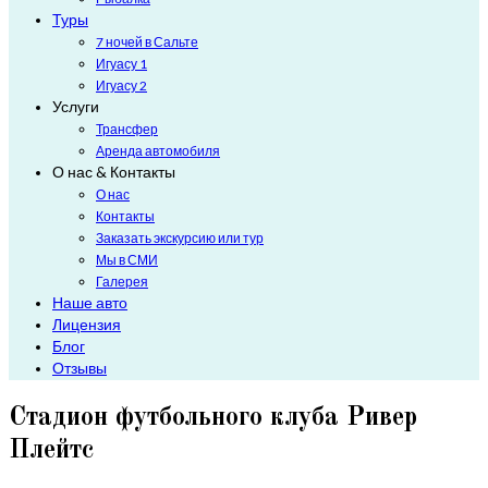
Туры
7 ночей в Сальте
Игуасу 1
Игуасу 2
Услуги
Трансфер
Аренда автомобиля
О нас & Контакты
О нас
Контакты
Заказать экскурсию или тур
Мы в СМИ
Галерея
Наше авто
Лицензия
Блог
Отзывы
Стадион футбольного клуба Ривер
Плейтс