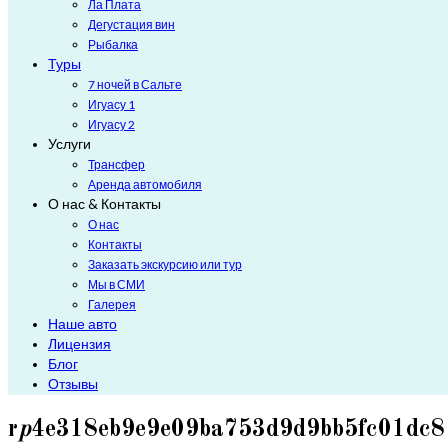
Ла Плата
Дегустация вин
Рыбалка
Туры
7 ночей в Сальте
Игуасу 1
Игуасу 2
Услуги
Трансфер
Аренда автомобиля
О нас & Контакты
О нас
Контакты
Заказать экскурсию или тур
Мы в СМИ
Галерея
Наше авто
Лицензия
Блог
Отзывы
r
p
4e318eb9e9e09ba753d9d9bb5fc01dc8