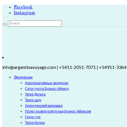
Facebook
Instagram
info@argentinavoyage.com | +5411-2051-7071 | +54911-3364
Экскурсии
Альтернативные экскурсии
Сити-тур по Буэнос-Айресу
Тигре Дельта
Танго-шоу
Аргентинский карнавал
Полет на вертолёте над Буэнос-Айресом
Гаучо-тур
Театр Колон