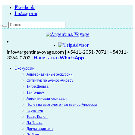
Facebook
Instagram
info@argentinavoyage.com | +5411-2051-7071 | +54911-
3364-0702 |
Написать в
WhatsApp
Экскурсии
Альтернативные экскурсии
Сити-тур по Буэнос-Айресу
Тигре Дельта
Танго-шоу
Аргентинский карнавал
Полет на вертолёте над Буэнос-Айресом
Гаучо-тур
Театр Колон
Ла Плата
Дегустация вин
Рыбалка