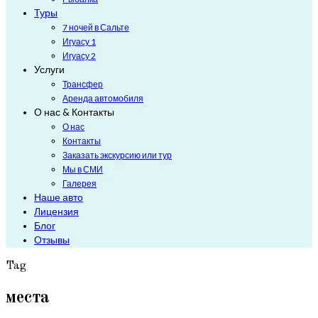
Туры
7 ночей в Сальте
Игуасу 1
Игуасу 2
Услуги
Трансфер
Аренда автомобиля
О нас & Контакты
О нас
Контакты
Заказать экскурсию или тур
Мы в СМИ
Галерея
Наше авто
Лицензия
Блог
Отзывы
Tag
места