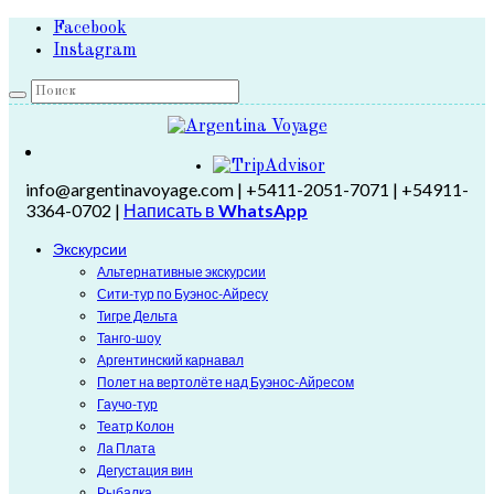
Facebook
Instagram
info@argentinavoyage.com | +5411-2051-7071 | +54911-
3364-0702 |
Написать в
WhatsApp
Экскурсии
Альтернативные экскурсии
Сити-тур по Буэнос-Айресу
Тигре Дельта
Танго-шоу
Аргентинский карнавал
Полет на вертолёте над Буэнос-Айресом
Гаучо-тур
Театр Колон
Ла Плата
Дегустация вин
Рыбалка