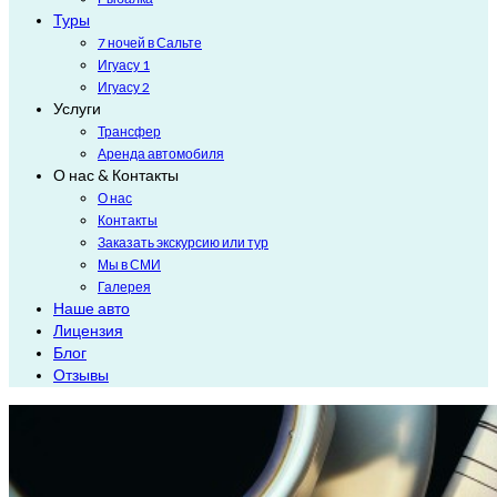
Туры
7 ночей в Сальте
Игуасу 1
Игуасу 2
Услуги
Трансфер
Аренда автомобиля
О нас & Контакты
О нас
Контакты
Заказать экскурсию или тур
Мы в СМИ
Галерея
Наше авто
Лицензия
Блог
Отзывы