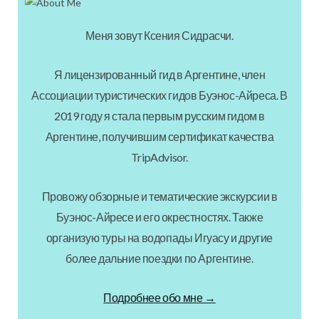
Меня зовут Ксения Сидрасчи.
Я лицензированный гид в Аргентине, член
Ассоциации туристических гидов Буэнос-Айреса. В
2019 году я стала первым русским гидом в
Аргентине, получившим сертификат качества
TripAdvisor.
Провожу обзорные и тематические экскурсии в
Буэнос-Айресе и его окрестностях. Также
организую туры на водопады Игуасу и другие
более дальние поездки по Аргентине.
Подробнее обо мне →