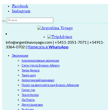
Facebook
Instagram
info@argentinavoyage.com | +5411-2051-7071 | +54911-
3364-0702 |
Написать в
WhatsApp
Экскурсии
Альтернативные экскурсии
Сити-тур по Буэнос-Айресу
Тигре Дельта
Танго-шоу
Аргентинский карнавал
Полет на вертолёте над Буэнос-Айресом
Гаучо-тур
Театр Колон
Ла Плата
Дегустация вин
Рыбалка