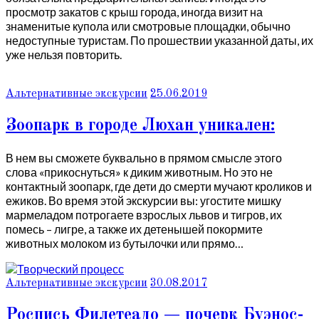
просмотр закатов с крыш города, иногда визит на
знаменитые купола или смотровые площадки, обычно
недоступные туристам. По прошествии указанной даты, их
уже нельзя повторить.
Альтернативные экскурсии
25.06.2019
Зоопарк в городе Люхан уникален:
В нем вы сможете буквально в прямом смысле этого
слова «прикоснуться» к диким животным. Но это не
контактный зоопарк, где дети до смерти мучают кроликов и
ежиков. Во время этой экскурсии вы: угостите мишку
мармеладом потрогаете взрослых львов и тигров, их
помесь – лигре, а также их детенышей покормите
животных молоком из бутылочки или прямо…
Альтернативные экскурсии
30.08.2017
Роспись Филетеадо — почерк Буэнос-