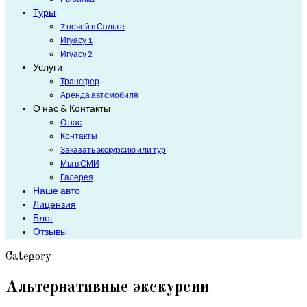
Туры
7 ночей в Сальте
Игуасу 1
Игуасу 2
Услуги
Трансфер
Аренда автомобиля
О нас & Контакты
О нас
Контакты
Заказать экскурсию или тур
Мы в СМИ
Галерея
Наше авто
Лицензия
Блог
Отзывы
Category
Альтернативные экскурсии