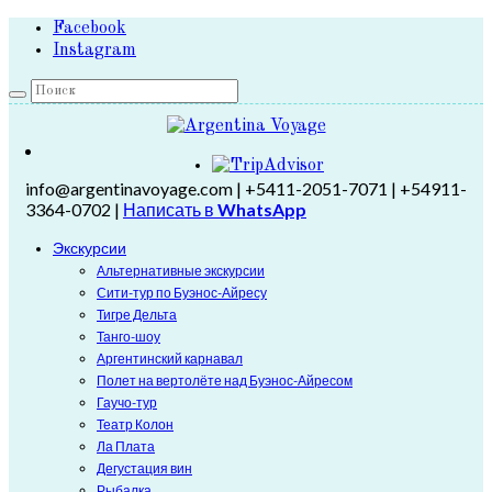
Facebook
Instagram
info@argentinavoyage.com | +5411-2051-7071 | +54911-
3364-0702 |
Написать в
WhatsApp
Экскурсии
Альтернативные экскурсии
Сити-тур по Буэнос-Айресу
Тигре Дельта
Танго-шоу
Аргентинский карнавал
Полет на вертолёте над Буэнос-Айресом
Гаучо-тур
Театр Колон
Ла Плата
Дегустация вин
Рыбалка