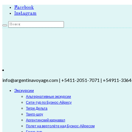
Facebook
Instagram
info@argentinavoyage.com | +5411-2051-7071 | +54911-3364
Экскурсии
Альтернативные экскурсии
Сити-тур по Буэнос-Айресу
Тигре Дельта
Танго-шоу
Аргентинский карнавал
Полет на вертолёте над Буэнос-Айресом
Гаучо-тур