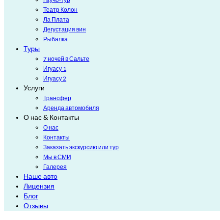
Театр Колон
Ла Плата
Дегустация вин
Рыбалка
Туры
7 ночей в Сальте
Игуасу 1
Игуасу 2
Услуги
Трансфер
Аренда автомобиля
О нас & Контакты
О нас
Контакты
Заказать экскурсию или тур
Мы в СМИ
Галерея
Наше авто
Лицензия
Блог
Отзывы