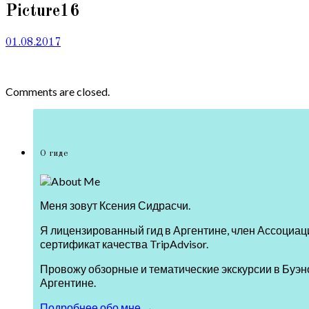
Picture16
01.08.2017
Comments are closed.
О гиде
Меня зовут Ксения Сидрасчи.
Я лицензированный гид в Аргентине, член Ассоциаци
сертификат качества TripAdvisor.
Провожу обзорные и тематические экскурсии в Буэно
Аргентине.
Подробнее обо мне →