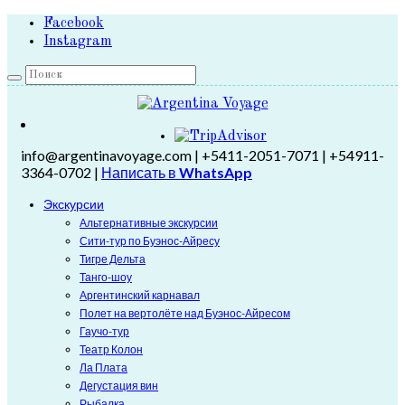
Facebook
Instagram
info@argentinavoyage.com | +5411-2051-7071 | +54911-
3364-0702 |
Написать в
WhatsApp
Экскурсии
Альтернативные экскурсии
Сити-тур по Буэнос-Айресу
Тигре Дельта
Танго-шоу
Аргентинский карнавал
Полет на вертолёте над Буэнос-Айресом
Гаучо-тур
Театр Колон
Ла Плата
Дегустация вин
Рыбалка