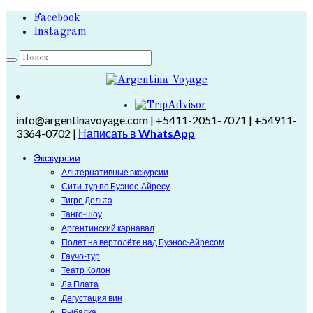
Facebook
Instagram
info@argentinavoyage.com | +5411-2051-7071 | +54911-
3364-0702 |
Написать в
WhatsApp
Экскурсии
Альтернативные экскурсии
Сити-тур по Буэнос-Айресу
Тигре Дельта
Танго-шоу
Аргентинский карнавал
Полет на вертолёте над Буэнос-Айресом
Гаучо-тур
Театр Колон
Ла Плата
Дегустация вин
Рыбалка