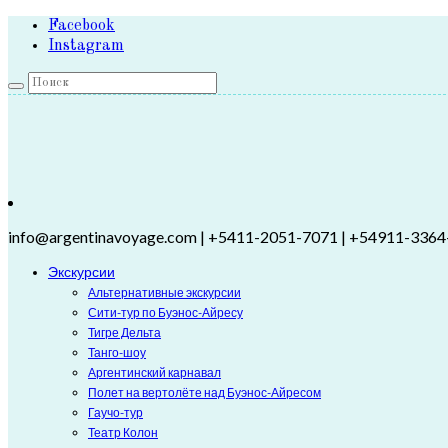
Facebook
Instagram
info@argentinavoyage.com | +5411-2051-7071 | +54911-3364
Экскурсии
Альтернативные экскурсии
Сити-тур по Буэнос-Айресу
Тигре Дельта
Танго-шоу
Аргентинский карнавал
Полет на вертолёте над Буэнос-Айресом
Гаучо-тур
Театр Колон