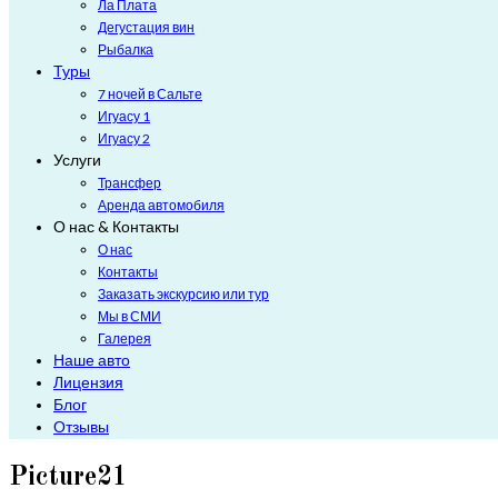
Ла Плата
Дегустация вин
Рыбалка
Туры
7 ночей в Сальте
Игуасу 1
Игуасу 2
Услуги
Трансфер
Аренда автомобиля
О нас & Контакты
О нас
Контакты
Заказать экскурсию или тур
Мы в СМИ
Галерея
Наше авто
Лицензия
Блог
Отзывы
Picture21