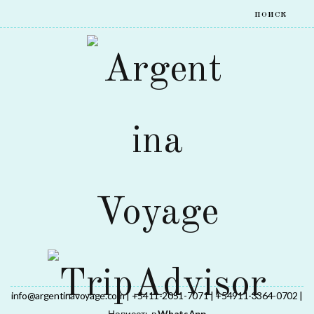
info@argentinavoyage.com | +5411-2051-7071 | +54911-3364-0702 |
Написать в
WhatsApp