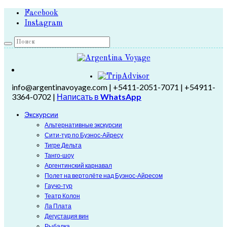
Facebook
Instagram
info@argentinavoyage.com | +5411-2051-7071 | +54911-
3364-0702 |
Написать в
WhatsApp
Экскурсии
Альтернативные экскурсии
Сити-тур по Буэнос-Айресу
Тигре Дельта
Танго-шоу
Аргентинский карнавал
Полет на вертолёте над Буэнос-Айресом
Гаучо-тур
Театр Колон
Ла Плата
Дегустация вин
Рыбалка