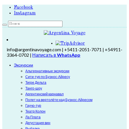
Facebook
Instagram
info@argentinavoyage.com | +5411-2051-7071 | +54911-
3364-0702 |
Написать в
WhatsApp
Экскурсии
Альтернативные экскурсии
Сити-тур по Буэнос-Айресу
Тигре Дельта
Танго-шоу
Аргентинский карнавал
Полет на вертолёте над Буэнос-Айресом
Гаучо-тур
Театр Колон
Ла Плата
Дегустация вин
Рыбалка