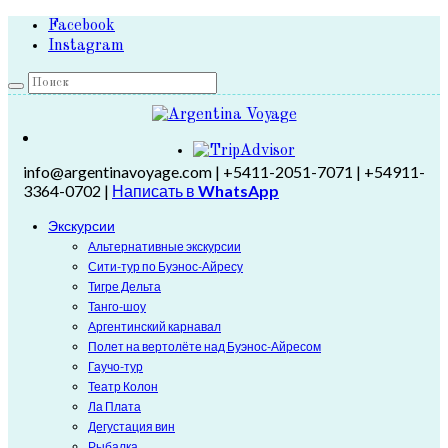
Facebook
Instagram
info@argentinavoyage.com | +5411-2051-7071 | +54911-
3364-0702 |
Написать в
WhatsApp
Экскурсии
Альтернативные экскурсии
Сити-тур по Буэнос-Айресу
Тигре Дельта
Танго-шоу
Аргентинский карнавал
Полет на вертолёте над Буэнос-Айресом
Гаучо-тур
Театр Колон
Ла Плата
Дегустация вин
Рыбалка