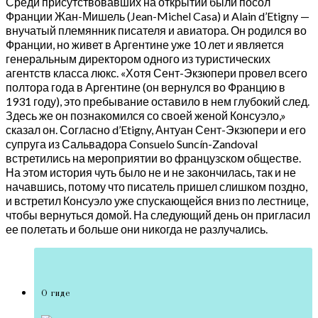
Среди присутствовавших на открытии были посол
Франции Жан-Мишель (Jean-Michel Casa) и Alain d’Etigny —
внучатый племянник писателя и авиатора. Он родился во
Франции, но живет в Аргентине уже 10 лет и является
генеральным директором одного из туристических
агентств класса люкс. «Хотя Сент-Экзюпери провел всего
полтора года в Аргентине (он вернулся во Францию в
1931 году), это пребывание оставило в нем глубокий след.
Здесь же он познакомился со своей женой Консуэло,»
сказал он. Согласно d’Etigny, Антуан Сент-Экзюпери и его
супруга из Сальвадора Consuelo Suncín-Zandoval
встретились на мероприятии во французском обществе.
На этом история чуть было не и не закончилась, так и не
начавшись, потому что писатель пришел слишком поздно,
и встретил Консуэло уже спускающейся вниз по лестнице,
чтобы вернуться домой. На следующий день он пригласил
ее полетать и больше они никогда не разлучались.
О гиде