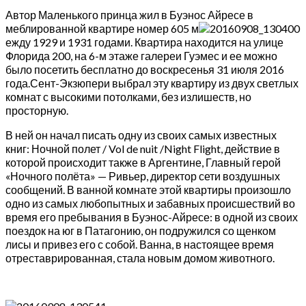
Автор Маленького принца жил в Буэнос Айресе в
меблированной квартире номер 605 м
ежду 1929 и 1931 годами. Квартира находится на улице
Флорида 200, на 6-м этаже галереи Гуэмес и ее можно
было посетить бесплатно до воскресенья 31 июля 2016
года.Сент-Экзюпери выбрал эту квартиру из двух светлых
комнат с высокими потолками, без излишеств, но
просторную.
В ней он начал писать одну из своих самых известных
книг: Ночной полет / Vol de nuit /Night Flight, действие в
которой происходит также в Аргентине, Главный герой
«Ночного полёта» — Ривьер, директор сети воздушных
сообщений. В ванной комнате этой квартиры произошло
одно из самых любопытных и забавных происшествий во
время его пребывания в Буэнос-Айресе: в одной из своих
поездок на юг в Патагонию, он подружился со щенком
лисы и привез его с собой. Ванна, в настоящее время
отреставрированная, стала новым домом животного.