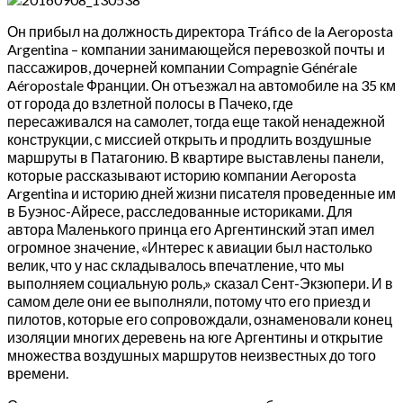
Он прибыл на должность директора Tráfico de la Aeroposta
Argentina – компании занимающейся перевозкой почты и
пассажиров, дочерней компании Compagnie Générale
Aéropostale Франции. Он отъезжал на автомобиле на 35 км
от города до взлетной полосы в Пачеко, где
пересаживался на самолет, тогда еще такой ненадежной
конструкции, с миссией открыть и продлить воздушные
маршруты в Патагонию. В квартире выставлены панели,
которые рассказывают историю компании Aeroposta
Argentina и историю дней жизни писателя проведенные им
в Буэнос-Айресе, расследованные историками. Для
автора Маленького принца его Аргентинский этап имел
огромное значение, «Интерес к авиации был настолько
велик, что у нас складывалось впечатление, что мы
выполняем социальную роль,» сказал Сент-Экзюпери. И в
самом деле они ее выполняли, потому что его приезд и
пилотов, которые его сопровождали, ознаменовали конец
изоляции многих деревень на юге Аргентины и открытие
множества воздушных маршрутов неизвестных до того
времени.