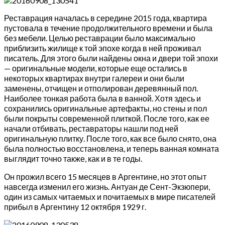
Реставрация началась в середине 2015 года, квартира
пустовала в течение продолжительного времени и была
без мебели. Целью реставрации было максимально
приблизить жилище к той эпохе когда в ней проживал
писатель. Для этого были найдены окна и двери той эпохи
— оригинальные модели, которые еще остались в
некоторых квартирах внутри галереи и они были
заменены, отчищен и отполирован деревянный пол.
Наиболее тонкая работа была в ванной. Хотя здесь и
сохранились оригинальные артефакты, но стены и пол
были покрыты современной плиткой. После того, как ее
начали отбивать, реставраторы нашли под ней
оригинальную плитку. После того, как все было снято, она
была полностью восстановлена, и теперь ванная комната
выглядит точно также, как и в те годы.
Он прожил всего 15 месяцев в Аргентине, но этот опыт
навсегда изменил его жизнь. Антуан де Сент-Экзюпери,
один из самых читаемых и почитаемых в мире писателей
прибыл в Аргентину 12 октября 1929 г.