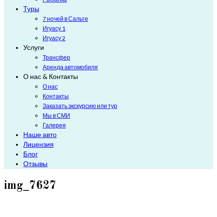
Туры
7 ночей в Сальте
Игуасу 1
Игуасу 2
Услуги
Трансфер
Аренда автомобиля
О нас & Контакты
О нас
Контакты
Заказать экскурсию или тур
Мы в СМИ
Галерея
Наше авто
Лицензия
Блог
Отзывы
img_7627