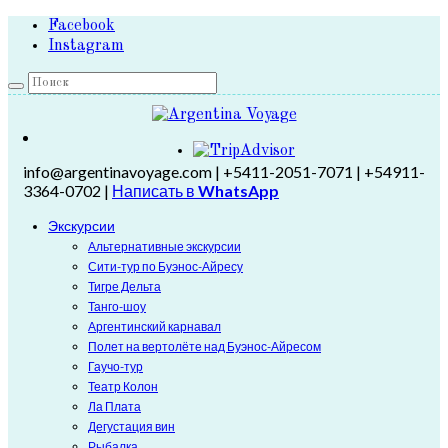
Facebook
Instagram
info@argentinavoyage.com | +5411-2051-7071 | +54911-
3364-0702 |
Написать в
WhatsApp
Экскурсии
Альтернативные экскурсии
Сити-тур по Буэнос-Айресу
Тигре Дельта
Танго-шоу
Аргентинский карнавал
Полет на вертолёте над Буэнос-Айресом
Гаучо-тур
Театр Колон
Ла Плата
Дегустация вин
Рыбалка