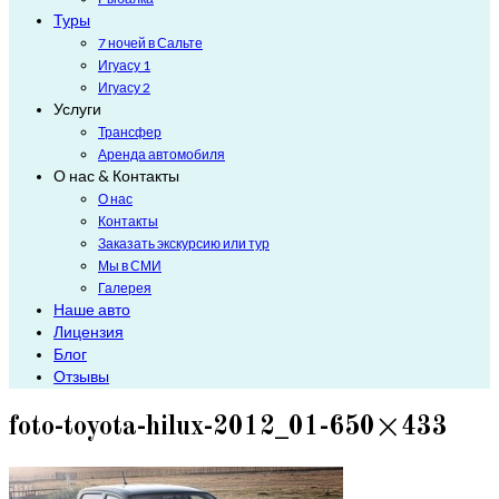
Туры
7 ночей в Сальте
Игуасу 1
Игуасу 2
Услуги
Трансфер
Аренда автомобиля
О нас & Контакты
О нас
Контакты
Заказать экскурсию или тур
Мы в СМИ
Галерея
Наше авто
Лицензия
Блог
Отзывы
foto-toyota-hilux-2012_01-650×433