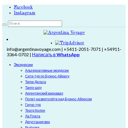
Facebook
Instagram
info@argentinavoyage.com | +5411-2051-7071 | +54911-
3364-0702 |
Написать в
WhatsApp
Экскурсии
Альтернативные экскурсии
Сити-тур по Буэнос-Айресу
Тигре Дельта
Танго-шоу
Аргентинский карнавал
Полет на вертолёте над Буэнос-Айресом
Гаучо-тур
Театр Колон
Ла Плата
Дегустация вин
Рыбалка