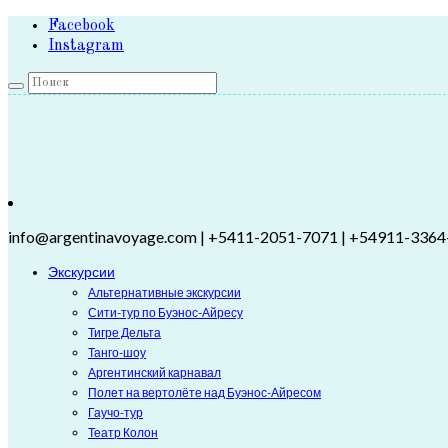
Facebook
Instagram
info@argentinavoyage.com | +5411-2051-7071 | +54911-3364
Экскурсии
Альтернативные экскурсии
Сити-тур по Буэнос-Айресу
Тигре Дельта
Танго-шоу
Аргентинский карнавал
Полет на вертолёте над Буэнос-Айресом
Гаучо-тур
Театр Колон