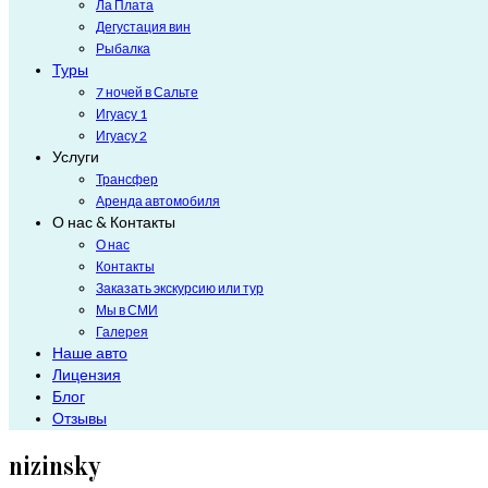
Ла Плата
Дегустация вин
Рыбалка
Туры
7 ночей в Сальте
Игуасу 1
Игуасу 2
Услуги
Трансфер
Аренда автомобиля
О нас & Контакты
О нас
Контакты
Заказать экскурсию или тур
Мы в СМИ
Галерея
Наше авто
Лицензия
Блог
Отзывы
nizinsky